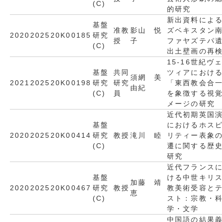
(C)
的研究
新出資料によ
基盤
准教
影山 悦
ズベキスタン
2020
2025
20K00185
研究
授
子
ファヤズテパ
(C)
出土壁画の再
15-16世紀ヴ
基盤
共同
ツィアにおけ
須網 美
2021
2025
20K00198
研究
研究
「東西教会合
由紀
(C)
員
を象徴する視
メージの研究
近代初期英国
基盤
におけるホス
2020
2025
20K00414
研究
教授
滝川 睦
リティー表象
(C)
遷に関する歴
研究
近代フランス
基盤
ける中世キリ
加藤 靖
2020
2025
20K00467
研究
教授
教美術受容と
恵
(C)
スト：宗教・
学・文学
中国語の結果