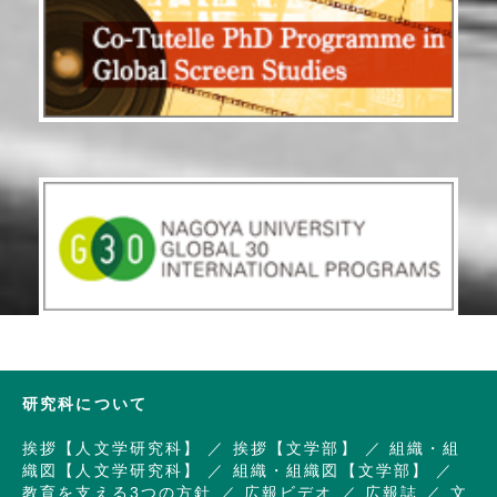
研究科について
挨拶【人文学研究科】
挨拶【文学部】
組織・組
織図【人文学研究科】
組織・組織図【文学部】
教育を支える3つの方針
広報ビデオ
広報誌
文