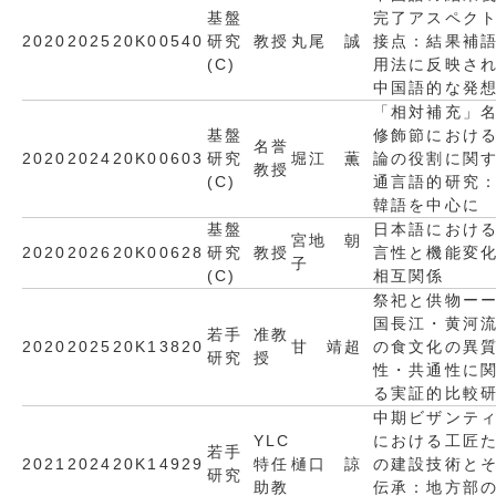
基盤
完了アスペク
2020
2025
20K00540
研究
教授
丸尾 誠
接点：結果補
(C)
用法に反映さ
中国語的な発
「相対補充」
基盤
修飾節におけ
名誉
2020
2024
20K00603
研究
堀江 薫
論の役割に関
教授
(C)
通言語的研究
韓語を中心に
基盤
日本語におけ
宮地 朝
2020
2026
20K00628
研究
教授
言性と機能変
子
(C)
相互関係
祭祀と供物ー
国長江・黄河
若手
准教
2020
2025
20K13820
甘 靖超
の食文化の異
研究
授
性・共通性に
る実証的比較
中期ビザンテ
YLC
における工匠
若手
2021
2024
20K14929
特任
樋口 諒
の建設技術と
研究
助教
伝承：地方部