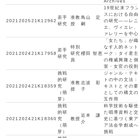
Archives.
19世紀末フラ
スにおける自
若手
准教
鳥山 定
2021
2025
21K12962
の研究――レ
研究
授
嗣
エ、ヴィエレ
ァレリーを中
「女たち」が
特別
なす人的ネッ
若手
2021
2024
21K17958
研究
櫻田 智恵
ーク：タイ君
研究
員
の権威興隆と
室・女官の役
挑戦
ジャンル・テ
的研
トの中の文法
准教
志波 彩
2021
2024
21K18359
究
キストとその
授
子
（萌
としての構文
芽）
互作用
挑戦
科学技術を駆
的研
た唱導資料と
近本 謙
2021
2024
21K18360
究
教授
史に基づく東
介
（萌
ア法会学創成
芽）
挑戦