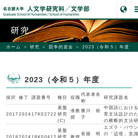
ホーム
研究
競争的資金
2023（令和５）年度
2023（令和５）年度
代表者名
採択
修了
課題番号
種目
役職
研究課題名
称
基盤
中国語におけ
准教
勝川 裕
2017
2024
17K02722
研究
育文法設計の
授
子
(C)
の横断的文法
エズラ・パウ
基盤
長畑 明
の「辺境」意
2018
2024
18K00412
研究
教授