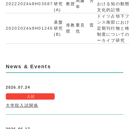
周藤 芳
2022
2024
k8H03587
研究
教授
おける知の動
幸
(A)
文化的記憶
ドイツ占領下
基盤
ンス南部にお
准教
重見 晋
2020
2024
k9H01245
研究
定期刊行物と
授
也
(B)
制度について
ーカイブ研究
News & Events
2026.07.24
入試
大学院入試関係