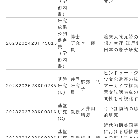
（学
オン
術図
書）
研究
成果
公開
博士
渡来人陳元贇
促進
2023
2024
23HP5015
研究
李 麗
想と生涯 江戸
費
員
日本の老子研
（学
術図
書）
ヒンドゥー・
基盤
共同
ワ文化遺産の
野澤 暁
2023
2026
23K00235
研究
研究
アーカイブ構
子
(C)
員
天女説話表象
関性を可視化
基盤
大井田
うつほ物語の
2023
2027
23K00316
研究
教授
晴彦
的研究
(C)
近代初期英国
基盤
における感情