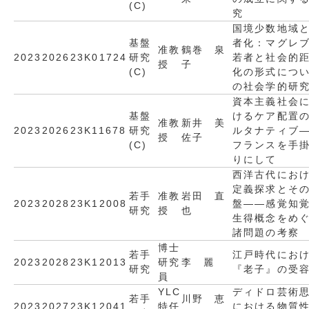
(C)
究
国境少数地域
基盤
者化：マグレ
准教
鶴巻 泉
2023
2026
23K01724
研究
若者と社会的
授
子
(C)
化の形式につ
の社会学的研
資本主義社会
基盤
けるケア配置
准教
新井 美
2023
2026
23K11678
研究
ルタナティブ
授
佐子
(C)
フランスを手
りにして
西洋古代にお
定義探求とそ
若手
准教
岩田 直
2023
2028
23K12008
盤――感覚知
研究
授
也
生得概念をめ
諸問題の考察
博士
若手
江戸時代にお
2023
2028
23K12013
研究
李 麗
研究
『老子』の受
員
YLC
ディドロ芸術
若手
川野 恵
2023
2027
23K12041
特任
における物質