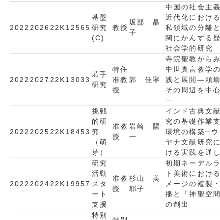
中国の社会主
基盤
近代化におけ
坂部 晶
2022
2026
22K12565
研究
教授
私領域の分離
子
(C)
関にかんする
社会学的研究
寺院聖教から
特任
中世真言教学
若手
2022
2027
22K13033
准教
郭 佳寧
践と展開―頼
研究
授
その周辺を中
―
挑戦
インド古典文
的研
究の基礎作業
准教
岩崎 陽
2022
2025
22K18453
究
環境の構築─ウ
授
一
（萌
ヤナ文献研究
芽）
ける実践を通
研究
初期ネーデル
活動
ト美術におけ
准教
杉山 美
2022
2024
22K19957
スタ
メージの複製
授
耶子
ート
播と「神聖空
支援
の創出
特別