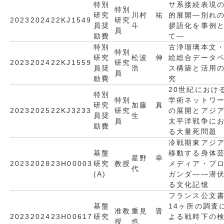
特別
サ系接続表現
特別
研究
川村 祐
的展開―別れ
2023
2024
22KJ1549
研究
員奨
斗
拶語化を事例
員
励費
て―
特別
古浄瑠璃本文
特別
研究
松波 伸
絵総合データ
2023
2024
22KJ1559
研究
員奨
浩
ス構築と活用
員
励費
究
20世紀におけ
特別
特別
学術ネットワ
研究
加藤 真
2023
2025
22KJ3233
研究
の展開とアジ
員奨
生
員
太平洋戦争に
励費
る大量死問題
冷戦期東アジ
基盤
移動する身体
星野 幸
2023
2028
23H00003
研究
教授
メディア・プ
代
(A)
ガンダ――潜
る文化記憶
フランス公文
基盤
14ヶ所の調査
准教
重見 晋
2023
2024
23H00617
研究
よる戦時下の
授
也