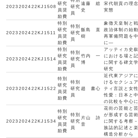
特別
研究
遠藤 総
宋代朝貢の理
2023
2024
22KJ1508
研究
員奨
史
実態
員
励費
特別
象徴天皇制と
特別
研究
飯島 直
政治体制の始
2023
2024
22KJ1511
研究
員奨
樹
再軍備問題を
員
励費
に―
特別
アッティカ史
特別
研究
竹内 一
における場と
2023
2024
22KJ1514
研究
員奨
博
に関する碑文
員
励費
研究
近代東アジア
特別
特別
けるセクシュ
研究
2023
2024
22KJ1522
研究
趙 書心
ティ言説と女
員奨
員
性愛：日本と
励費
の比較を中心
花街の芸能と
特別
特別
が形成する芸
研究
片山 詩
2023
2024
22KJ1534
研究
に関する考察
員奨
音
員
族誌的記述と
励費
構造分析から