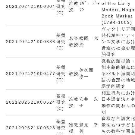
基盤
准教
ﾐｷﾞｰ ﾃﾞｨ
of the Early
2021
2024
21K00304
研究
授
ﾗﾝ
Modern Nago
(C)
Book Market
(1794-1889)
ヴィクトリア
基盤
時代精神とデ
名誉
松岡 光
2021
2024
21K00386
研究
ンズ文学にお
教授
治
(C)
脅迫の社会心
的研究
微視的類型論
基盤
能主義的観点
佐久間
2021
2024
21K00477
研究
教授
るバルト海周
淳一
(C)
語の否定の地
語学的研究
相互行為にお
基盤
准教
安井 永
日本語文法と
2021
2025
21K00524
研究
授
子
動作の関わり
(C)
明
多様な言語文
基盤
准教
鷲見 幸
景をもつ子ど
2021
2026
21K00623
研究
授
美
ちの教科学習
(C)