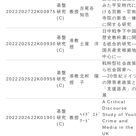
基盤
みた平安時代
古尾谷
2022
2027
22K00875
研究
教授
ける宮殿・官
知浩
(C)
寺院の新造・
に関する研究
日中戦争下中
基盤
歴史教科書に
准教
2022
2025
22K00930
研究
土屋 洋
る総合的研究
授
(C)
国共産党根拠
中心に―
戦時型社会政
ら社会国家へ
基盤
准教
北村 陽
―20世紀ドイ
2022
2025
22K00958
研究
授
子
の障害者政策
(C)
「支援器具」
展
A Critical
Discourse
基盤
ﾍｲｸﾞ ｴﾄﾞ
Study of You
2022
2026
22K01901
研究
教授
ﾜｰﾄﾞ
Crime and
(C)
Media in the
UK