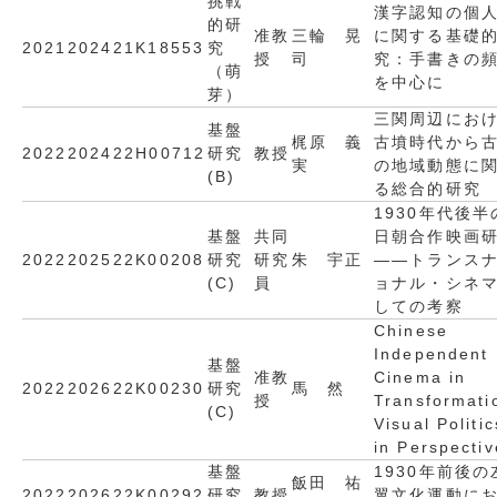
挑戦
漢字認知の個
的研
准教
三輪 晃
に関する基礎
2021
2024
21K18553
究
授
司
究：手書きの
（萌
を中心に
芽）
三関周辺にお
基盤
梶原 義
古墳時代から
2022
2024
22H00712
研究
教授
実
の地域動態に
(B)
る総合的研究
1930年代後半
基盤
共同
日朝合作映画
2022
2025
22K00208
研究
研究
朱 宇正
――トランス
(C)
員
ョナル・シネ
しての考察
Chinese
Independent
基盤
准教
Cinema in
2022
2026
22K00230
研究
馬 然
授
Transformati
(C)
Visual Politic
in Perspectiv
基盤
1930年前後の
飯田 祐
2022
2026
22K00292
研究
教授
翼文化運動に