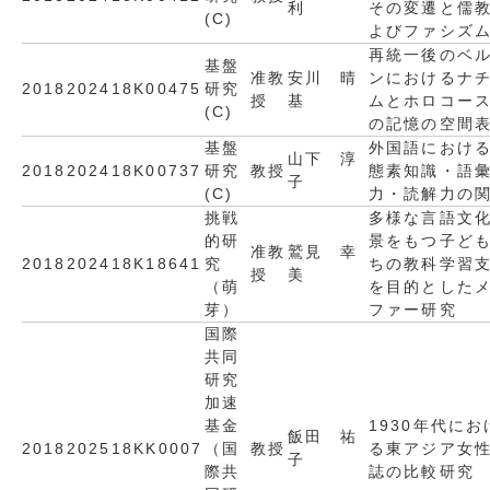
利
その変遷と儒
(C)
よびファシズ
再統一後のベ
基盤
准教
安川 晴
ンにおけるナ
2018
2024
18K00475
研究
授
基
ムとホロコー
(C)
の記憶の空間
基盤
外国語におけ
山下 淳
2018
2024
18K00737
研究
教授
態素知識・語
子
(C)
力・読解力の
挑戦
多様な言語文
的研
景をもつ子ど
准教
鷲見 幸
2018
2024
18K18641
究
ちの教科学習
授
美
（萌
を目的とした
芽）
ファー研究
国際
共同
研究
加速
基金
1930年代にお
飯田 祐
2018
2025
18KK0007
（国
教授
る東アジア女
子
際共
誌の比較研究