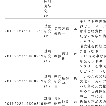
同研
究強
化
(B)）
キリスト教美
基盤
おけるイメー
名誉
木俣 元
2019
2024
19H01212
研究
意味と物質性
教授
一
(B)
たな図像学の
に向けて
環境社会問題
基盤
き合う映像：
藤木 秀
2019
2024
19K00219
研究
教授
3.11原発事故
朗
(C)
を捉えるドキ
ンタリーを事
リビング・ヘ
基盤
共同
ージのための
野澤 暁
2019
2024
19K00249
研究
研究
文化アーカイ
子
(C)
員
バリ島の天女
をめぐる身体
中世日本にお
基盤
共同
阿部 美
祈願と救済の
2019
2024
19K00319
研究
研究