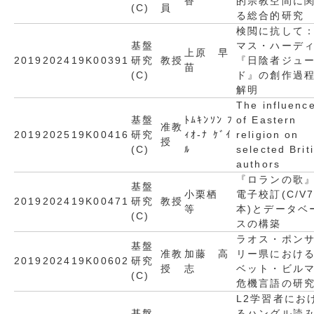
香
的宗教空間に
(C)
員
る総合的研究
検閲に抗して
基盤
マス・ハーデ
上原 早
2019
2024
19K00391
研究
教授
『日陰者ジュ
苗
(C)
ド』の創作過
解明
The influenc
基盤
ﾄﾑｷﾝｿﾝ ﾌ
of Eastern
准教
2019
2025
19K00416
研究
ｨｵ-ﾅ ｹﾞｲ
religion on
授
(C)
ﾙ
selected Brit
authors
『ロランの歌
基盤
小栗栖
電子校訂(C/V
2019
2024
19K00471
研究
教授
等
本)とデータベ
(C)
スの構築
ラオス・ポン
基盤
准教
加藤 高
リー県におけ
2019
2024
19K00602
研究
授
志
ベット・ビル
(C)
危機言語の研
L2学習者にお
基盤
るハングル読