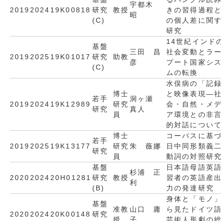
宇都木
2019
2024
19K00818
研究
教授
きの習得過程
昭
(C)
の個人差に関
研究
14世紀インド
基盤
三田 昌
社会変動とラ
2019
2025
19K01017
研究
助教
彦
プート国家シ
(C)
ムの転換
水俣病の「記
博士
と映像表現―
若手
洞ヶ瀬
2019
2024
19K12989
研究
会・自然・メ
研究
真人
員
ア環境との非
的対話につい
博士
コーパスに基
若手
2019
2025
19K13177
研究
朱 薇娜
日中同形類義
研究
員
動詞の対照研
基盤
日本語母語英
杉浦 正
2020
2024
20H01281
研究
教授
習者の英語産
利
(B)
力の発達研究
身体と「モノ
基盤
准教
山口 庸
ら見たドイツ
2020
2024
20K00148
研究
授
子
芸術人形劇の