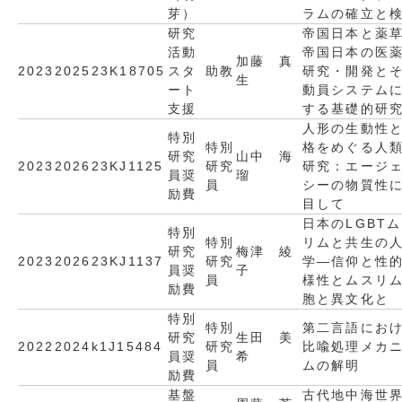
芽）
ラムの確立と
研究
帝国日本と薬草
活動
帝国日本の医
加藤 真
2023
2025
23K18705
スタ
助教
研究・開発と
生
ート
動員システム
支援
する基礎的研
人形の生動性
特別
特別
格をめぐる人
研究
山中 海
2023
2026
23KJ1125
研究
研究：エージ
員奨
瑠
員
シーの物質性
励費
目して
日本のLGBT
特別
特別
リムと共生の
研究
梅津 綾
2023
2026
23KJ1137
研究
学―信仰と性
員奨
子
員
様性とムスリ
励費
胞と異文化と
特別
特別
第二言語にお
研究
生田 美
2022
2024
k1J15484
研究
比喩処理メカ
員奨
希
員
ムの解明
励費
基盤
古代地中海世