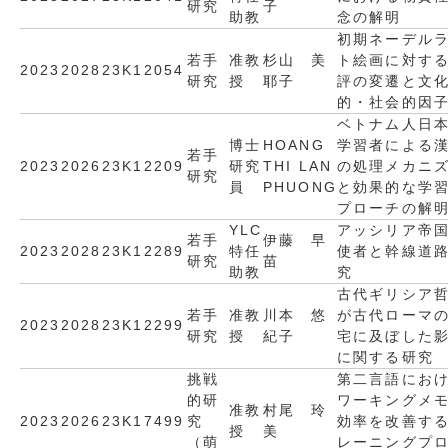
研究
子
助教
念の解明
初期ネーデル
若手
准教
杉山 美
ト絵画に対す
2023
2028
23K12054
研究
授
耶子
評の変遷と文
的・社会的因
ベトナム人日
博士
HOANG
学習者による
若手
2023
2026
23K12209
研究
THI LAN
の処理メカニ
研究
員
PHUONG
と効果的な学
プローチの解
YLC
アッシリア帝
若手
伊藤 早
2023
2028
23K12289
特任
使者と幹線道
研究
苗
助教
究
古代ギリシア
若手
准教
川本 悠
が古代ローマ
2023
2028
23K12299
研究
授
紀子
宅に及ぼした
に関する研究
挑戦
第二言語にお
的研
ワーキングメ
准教
村尾 玲
2023
2026
23K17499
究
効率を改善す
授
美
（萌
レーニングプ