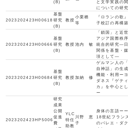
(B)
と文学実践の
についての研
基盤
小栗栖
『ロランの歌
2023
2024
23H00618
研究
教授
等
子校訂の再構
(B)
「鎖国」と近
基盤
アジア国際秩
2023
2024
23H00666
研究
教授
池内 敏
統合的研究―
(B)
関係を基盤・
項として―
ゲルマン人の
自神話」の生
基盤
機能・利用ー
2023
2024
23H00684
研究
教授
加納 修
ダネス『ゲテ
(B)
カ』を中心と
ー
研究
成果
公開
身体の言語ー
YLC
促進
川野 恵
18世紀フラン
2023
2024
23HP5006
特任
費
子
のバレエ・ダ
助教