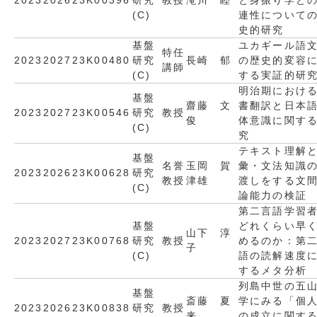
2023
2026
23K00396
研究
教授
滝川 睦
と身振り学と
(C)
連性について
史的研究
基盤
ユカギール語
特任
2023
2027
23K00480
研究
長崎 郁
の歴史的変容
講師
(C)
する実証的研
明治期におけ
基盤
齋藤 文
書翻訳と日本
2023
2027
23K00546
研究
教授
俊
体意識に関す
(C)
究
テキスト理解
基盤
名誉
玉岡 賀
彙・文法知識
2023
2026
23K00628
研究
教授
津雄
渡しをする文
(C)
論能力の検証
第二言語学習
基盤
どれくらい早
山下 淳
2023
2027
23K00768
研究
教授
めるのか：第
子
(C)
語の読解速度
するメタ分析
列島中世の五
基盤
斎藤 夏
学にみる「個
2023
2026
23K00838
研究
教授
来
の成立に関す