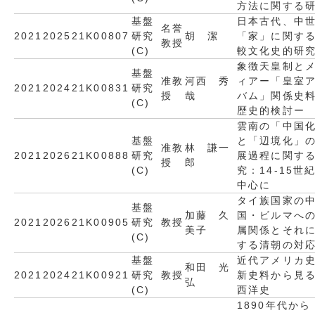
方法に関する
基盤
日本古代、中
名誉
2021
2025
21K00807
研究
胡 潔
「家」に関す
教授
(C)
較文化史的研
象徴天皇制と
基盤
准教
河西 秀
ィアー「皇室
2021
2024
21K00831
研究
授
哉
バム」関係史
(C)
歴史的検討ー
雲南の「中国
基盤
と「辺境化」
准教
林 謙一
2021
2026
21K00888
研究
展過程に関す
授
郎
(C)
究：14-15世
中心に
タイ族国家の
基盤
加藤 久
国・ビルマへ
2021
2026
21K00905
研究
教授
美子
属関係とそれ
(C)
する清朝の対
基盤
近代アメリカ
和田 光
2021
2024
21K00921
研究
教授
新史料から見
弘
(C)
西洋史
1890年代から