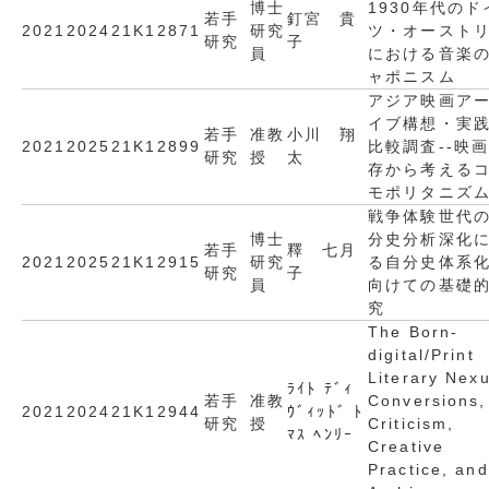
博士
1930年代のド
若手
釘宮 貴
2021
2024
21K12871
研究
ツ・オースト
研究
子
員
における音楽
ャポニスム
アジア映画ア
イブ構想・実
若手
准教
小川 翔
2021
2025
21K12899
比較調査--映
研究
授
太
存から考える
モポリタニズ
戦争体験世代
博士
分史分析深化
若手
釋 七月
2021
2025
21K12915
研究
る自分史体系
研究
子
員
向けての基礎
究
The Born-
digital/Print
Literary Nexu
ﾗｲﾄ ﾃﾞｨ
若手
准教
Conversions,
2021
2024
21K12944
ｳﾞｨｯﾄﾞ ﾄ
研究
授
Criticism,
ﾏｽ ﾍﾝﾘｰ
Creative
Practice, and