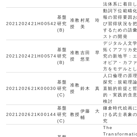
法体系に着目
動詞下位範疇
基盤
報の習得要因
准教
村尾 玲
2021
2024
21H00542
研究
び習得状況を
授
美
(B)
するための語
ストの開発
デジタル人文
基盤
拓くアフリカ
准教
吉田 早
2021
2024
21H00574
研究
究の新地平：
授
悠里
(B)
オピア・カフ
方をモデルと
人口倫理の原
基盤
探究：規範理
准教
2021
2026
21K00030
研究
鈴木 真
直観的前提と
授
(C)
的・実践的含
検討
基盤
鎌倉時代絵画
伊藤 大
2021
2026
21K00144
研究
教授
ける武士表象
輔
(C)
究
The
Transformati