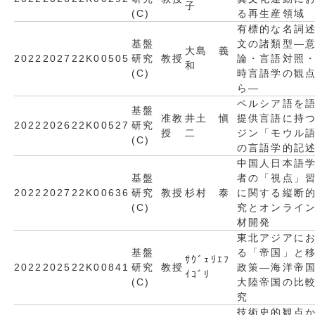
子
(C)
る再生産領域
有標的な名詞
基盤
文の諸類型―
大島 義
2022
2027
22K00505
研究
教授
論・言語対照
和
(C)
時言語学の観
ら―
ペルシア語を
基盤
准教
井土 愼
提供言語に持
2022
2026
22K00527
研究
授
二
ジン「モウル
(C)
の言語学的記
中国人日本語
基盤
者の「視点」
2022
2027
22K00636
研究
教授
杉村 泰
に関する縦断
(C)
究とオンライ
材開発
東北アジアに
基盤
る「帝国」と
ｻｳﾞｪﾘｴﾌ
2022
2025
22K00841
研究
教授
政策―海洋帝
ｲｺﾞﾘ
(C)
大陸帝国の比
究
技術史的観点